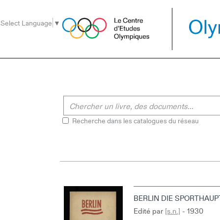
Aller
Aller
Aller
au
au
à
Select Language
▼
menu
contenu
la
recherche
Recherche dans les catalogues du réseau
BERLIN DIE SPORTHAU
Edité par
[s.n.]
- 1930